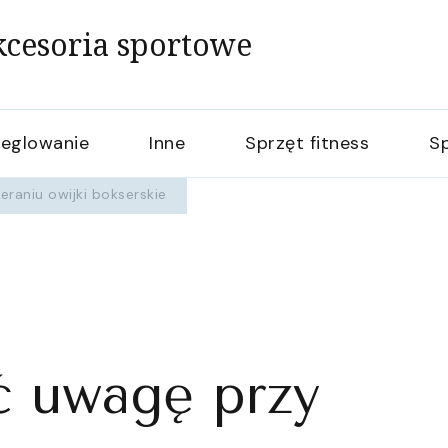
kcesoria sportowe
żeglowanie
Inne
Sprzęt fitness
Sp
raniu owijki bokserskie
ć uwagę przy