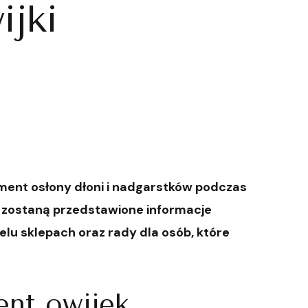
ijki
ement osłony dłoni i nadgarstków podczas
e zostaną przedstawione informacje
lu sklepach oraz rady dla osób, które
ent owijek