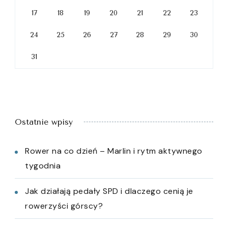
17
18
19
20
21
22
23
24
25
26
27
28
29
30
31
Ostatnie wpisy
Rower na co dzień – Marlin i rytm aktywnego
tygodnia
Jak działają pedały SPD i dlaczego cenią je
rowerzyści górscy?