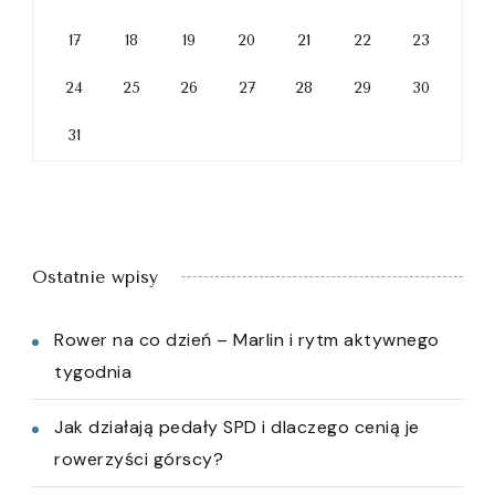
17
18
19
20
21
22
23
24
25
26
27
28
29
30
31
Ostatnie wpisy
Rower na co dzień – Marlin i rytm aktywnego
tygodnia
Jak działają pedały SPD i dlaczego cenią je
rowerzyści górscy?